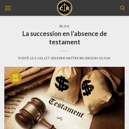
Skip
to
content
BLOG
La succession en l’absence de
testament
POSTÉ LE
2 JUILLET 2018
PAR
MAÎTRE RAJERISON OLIVIA
02
Juil